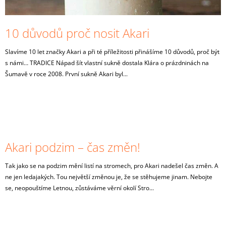
N
A
K
J
Ů
10 důvodů proč nosit Akari
Í
T
Slavíme 10 let značky Akari a při té příležitosti přinášíme 10 důvodů, proč být
?
s námi… TRADICE Nápad šít vlastní sukně dostala Klára o prázdninách na
Šumavě v roce 2008. První sukně Akari byl...
HLEDAT
Akari podzim – čas změn!
Tak jako se na podzim mění listí na stromech, pro Akari nadešel čas změn. A
ne jen ledajakých. Tou největší změnou je, že se stěhujeme jinam. Nebojte
se, neopouštíme Letnou, zůstáváme věrní okolí Stro...