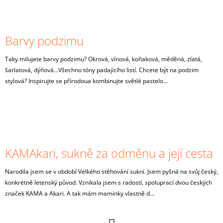
Barvy podzimu
Taky milujete barvy podzimu? Okrová, vínová, koňaková, měděná, zlatá,
šarlatová, dýňová...Všechno tóny padajícího listí. Chcete být na podzim
stylová? Inspirujte se přírodoua kombinujte světlé pastelo...
KAMAkari, sukně za odměnu a její cesta
Narodila jsem se v období Velkého stěhování sukní. Jsem pyšná na svůj český,
konkrétně letenský původ. Vznikala jsem s radostí, spoluprací dvou českých
značek KAMA a Akari. A tak mám maminky vlastně d...
S