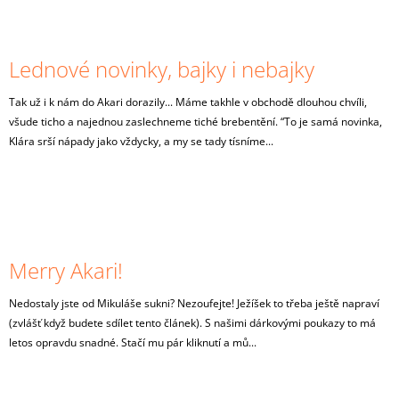
Lednové novinky, bajky i nebajky
Tak už i k nám do Akari dorazily... Máme takhle v obchodě dlouhou chvíli,
všude ticho a najednou zaslechneme tiché brebentění. “To je samá novinka,
Klára srší nápady jako vždycky, a my se tady tísníme...
Merry Akari!
Nedostaly jste od Mikuláše sukni? Nezoufejte! Ježíšek to třeba ještě napraví
(zvlášť když budete sdílet tento článek). S našimi dárkovými poukazy to má
letos opravdu snadné. Stačí mu pár kliknutí a mů...