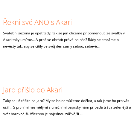
Řekni své ANO s Akari
Svatební sezóna je opět tady, tak se jen chceme připomenout, že svatby v
Akari taky umíme... A proč se obrátit právě na nás? Rády se staráme o
nevěsty tak, aby se cítily ve svůj den samy sebou, sebevě...
Jaro přišlo do Akari
Taky se už těšíte na jaro? My se ho nemůžeme dočkat, a tak jsme ho pro vás
ušili... S prvními nesmělými slunečními paprsky nám připadá tráva zelenější a
svět barevnější. Všechno je najednou zářivější ...