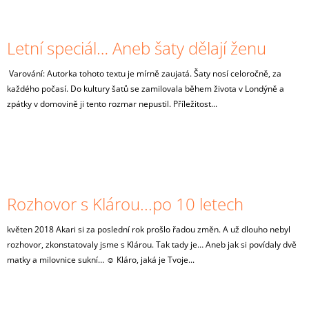
Letní speciál… Aneb šaty dělají ženu
Varování: Autorka tohoto textu je mírně zaujatá. Šaty nosí celoročně, za
každého počasí. Do kultury šatů se zamilovala během života v Londýně a
zpátky v domovině ji tento rozmar nepustil. Příležitost...
Rozhovor s Klárou...po 10 letech
květen 2018 Akari si za poslední rok prošlo řadou změn. A už dlouho nebyl
rozhovor, zkonstatovaly jsme s Klárou. Tak tady je… Aneb jak si povídaly dvě
matky a milovnice sukní… ☺ Kláro, jaká je Tvoje...