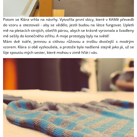
Potom se Klára vrhla na návrhy. Vytvořila první skicy, které v KAMě převedli
do vzoru a otestovali - aby se vědělo, jestli budou na látce fungovat. Upletli
mě na pletacích strojích, ošetřili párou, abych se krásně vyrovnala a švadleny
mě sešily do konečného střihu. A moje prototypy byly na světě!
Mám dvě tváře, jemnou a citlivou růžovou a trošku divočejší s modrým
vzorem. Klára si obě vyzkoušela, a protože byla nadšená stejně jako já, už se
šije spoustu mých sester, které mohou v zimě hřát i vás.