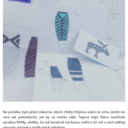
A
J
Í
T
?
HLEDAT
Na počátku bylo přání zákaznic, které chtěly hřejivou sukni na zimu. Jenže nic
není tak jednoduché, jak by se mohlo zdát. Teprve když Klára navštívila
výrobnu KAMy, věděla, že mě konečně má komu svěřit a že mě u nich udělají
opravdu poctivě a podle jejích představ.