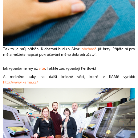
Tak to je můj příběh. K dostání budu v Akari
obchodě
již brzy. Přijďte si pro
mě a můžete napsat pokračování mého dobrodružství.
Jak vypadáme my už
víte
. Takhle zas vypadají Pertlovi:)
A mrkněte taky na další krásné věci, které v KAMě vyrábí:
http://www.kama.cz/