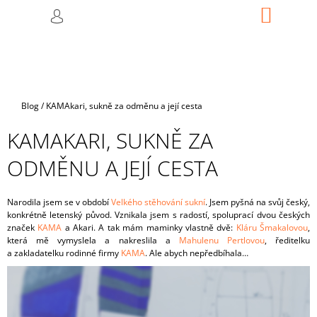
K
Přejít
NÁKUP
M
HLEDAT
na
KOŠÍK
O
PŘIHLÁŠENÍ
ZPĚT
ZPĚT
obsah
Š
Í
C
K
O
Domů
Blog
/
KAMAkari, sukně za odměnu a její cesta
P
O
KAMAKARI, SUKNĚ ZA
T
ODMĚNU A JEJÍ CESTA
Ř
E
B
Narodila jsem se v období
Velkého stěhování sukní
. Jsem pyšná na svůj český,
konkrétně letenský původ. Vznikala jsem s radostí, spoluprací dvou českých
U
značek
KAMA
a Akari. A tak mám maminky vlastně dvě:
Kláru Šmakalovou
,
J
která mě vymyslela a nakreslila a
Mahulenu Pertlovou
, ředitelku
a zakladatelku rodinné firmy
KAMA
. Ale abych nepředbíhala…
E
T
E
N