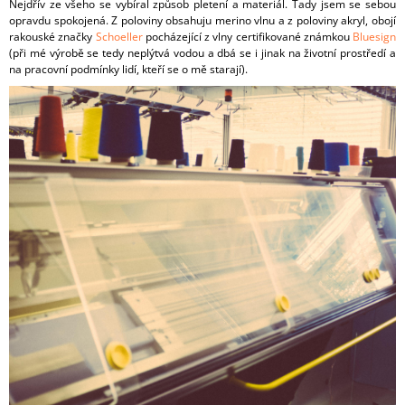
Nejdřív ze všeho se vybíral způsob pletení a materiál. Tady jsem se sebou
opravdu spokojená. Z poloviny obsahuju merino vlnu a z poloviny akryl, obojí
rakouské značky
Schoeller
pocházející z vlny certifikované známkou
Bluesign
(při mé výrobě se tedy neplýtvá vodou a dbá se i jinak na životní prostředí a
na pracovní podmínky lidí, kteří se o mě starají).