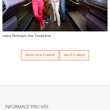
rodina Pertlových, foto: Tomáš Krist
PŘEDCHOZÍ ČLÁNEK
DALŠÍ ČLÁNEK
Z
Á
INFORMACE PRO VÁS