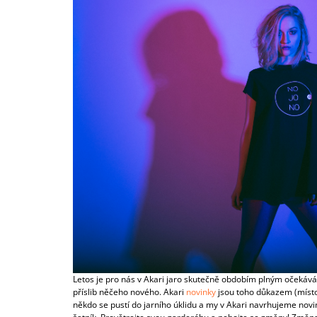
Letos je pro nás v Akari jaro skutečně obdobím plným očekáván
příslib něčeho nového. Akari
novinky
jsou toho důkazem (místo 
někdo se pustí do jarního úklidu a my v Akari navrhujeme novin