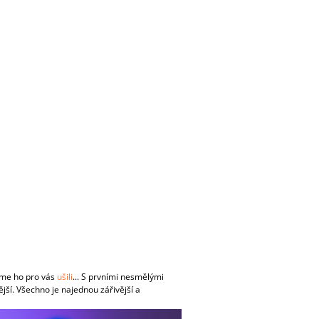
CO POTŘEBUJETE NAJÍT?
HLEDAT
sme ho pro vás
ušili
... S prvními nesmělými
jší. Všechno je najednou zářivější a