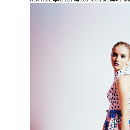
šatník. Provětrejte svou garderóbu a nebojte se změny! Změna 