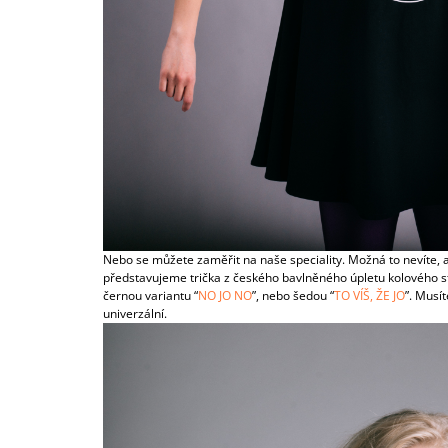
Nebo se můžete zaměřit na naše speciality. Možná to nevíte, a
představujeme trička z českého bavlněného úpletu kolového stři
černou variantu “
NO JO NO
”, nebo šedou “
TO VÍŠ, ŽE JO
”. Musí
univerzální.