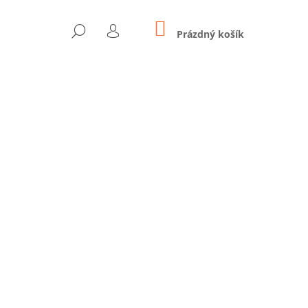
NÁKUPNÍ
HLEDAT
KOŠÍK
Prázdný košík
PŘIHLÁŠENÍ