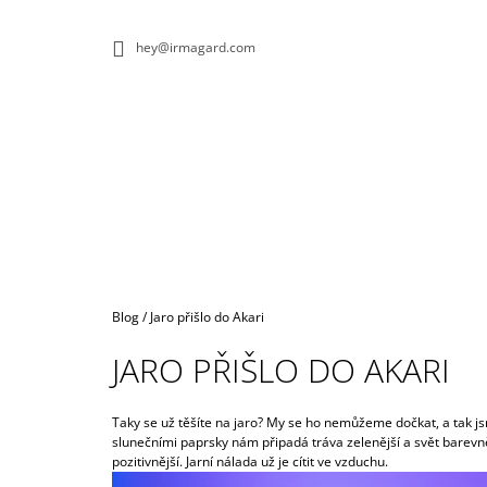
K
Přejít
na
O
ZPĚT
ZPĚT
hey@irmagard.com
obsah
DO
DO
Š
OBCHODU
OBCHODU
Í
K
Domů
Blog
/
Jaro přišlo do Akari
JARO PŘIŠLO DO AKARI
Taky se už těšíte na jaro? My se ho nemůžeme dočkat, a tak j
slunečními paprsky nám připadá tráva zelenější a svět barevně
pozitivnější. Jarní nálada už je cítit ve vzduchu.