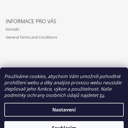
A
Z
J
Á
Í
INFORMACE PRO VÁS
P
T
Kontakt
A
?
General Terms and Conditions
T
Í
HLEDAT
Používáme cookies, abychom Vám umožnili pohodlné
prohlížení webu a díky analýze provozu webu neustále
VYHLEDÁVÁNÍ
zlepšovali jeho funkce, výkon a použitelnost. Naše
podmínky ochrany osobních údajů najdetet
tu
.
HLEDAT
Nastavení
© 2026 Akari Tech. Všechna práva vyhrazena.
Vytvořil Shoptet